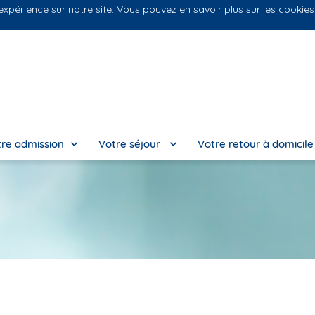
 expérience sur notre site. Vous pouvez en savoir plus sur les cookie
Nos
re admission
Votre séjour
Votre retour à domicil