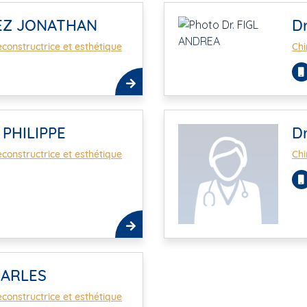
EZ JONATHAN
D
econstructrice et esthétique
Chi
 PHILIPPE
D
econstructrice et esthétique
Chi
HARLES
econstructrice et esthétique