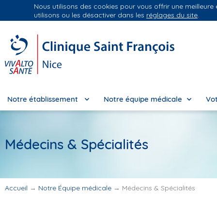
Nous utilisons des cookies pour vous offrir une meilleure
Groupe Vivalto Santé
Entre nous, la vie
utilisons ou les désactiver dans les
réglages du site
.
Notre établissement
Notre équipe médicale
Vot
Médecins & Spécialités
Accueil
→
Notre Équipe médicale
→
Médecins & Spécialités