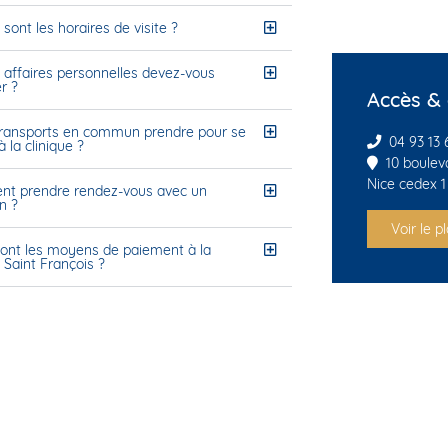
 sont les horaires de visite ?
 affaires personnelles devez-vous
r ?
Accès &
transports en commun prendre pour se
04 93 13 
 la clinique ?
10 boulev
Nice cedex 1
t prendre rendez-vous avec un
n ?
Voir le p
ont les moyens de paiement à la
e Saint François ?