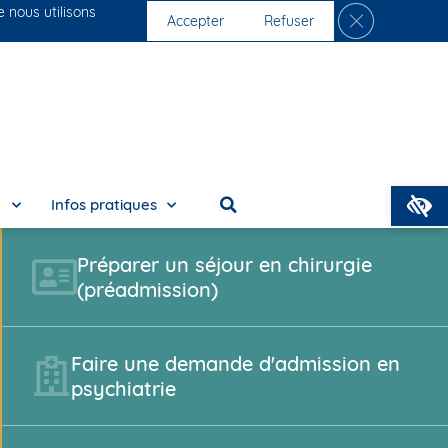
e nous utilisons
Fermer la ban
s cliniques
Nous rejoindre
Accepter
Refuser
O
e
Infos pratiques
Préparer un séjour en chirurgie
(préadmission)
Faire une demande d'admission en
psychiatrie