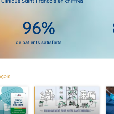
 Clinique Saint François en chiffres
96
%
de patients satisfaits
nçois