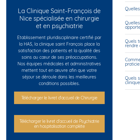
Consulter l'article
Consulter l'article
Consulter l'article
Quelles
La Clinique Saint-François de
Nice spécialisée en chirurgie
Quelles
et en psychiatrie
apporte
Etablissement pluridisciplinaire certifié par
Quels 
la HAS, la clinique saint François place la
rendre à
satisfaction des patients et la qualité des
soins au cœur de ses préoccupations.
Commen
Nos équipes médicales et administratives
praticie
mettent tout en œuvre afin que votre
séjour se déroule dans les meilleures
Quels s
cliniqu
conditions possibles.
Télécharger le livret d'accueil de Chirurgie
Télécharger le livret d'accueil de Psychiatrie
en hospitalisation complète