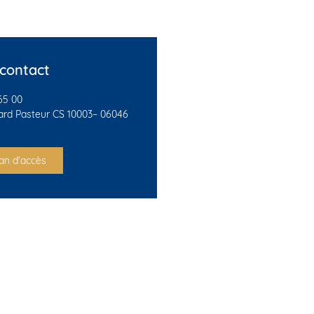
 contact
65 00
ard Pasteur CS 10003– 06046
lan d'accès