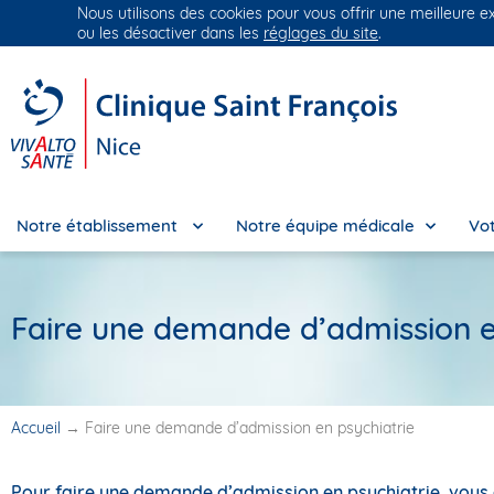
Nous utilisons des cookies pour vous offrir une meilleure e
Groupe Vivalto Santé
Entre nous, la vie
ou les désactiver dans les
réglages du site
.
Notre établissement
Notre équipe médicale
Vot
Faire une demande d’admission e
Accueil
→
Faire une demande d’admission en psychiatrie
Pour faire une demande d’admission en psychiatrie, vous d