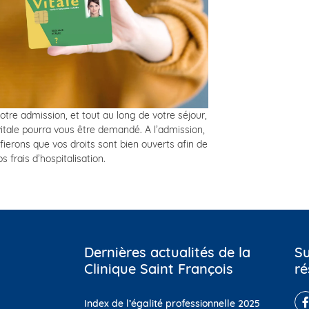
otre admission, et tout au long de votre séjour,
vitale pourra vous être demandé. A l’admission,
fierons que vos droits sont bien ouverts afin de
os frais d’hospitalisation.
Dernières actualités de la
Su
Clinique Saint François
ré
Index de l’égalité professionnelle 2025