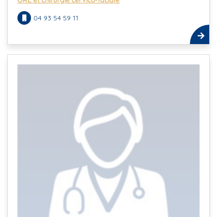
ORL et chirurgie cervico-faciale
04 93 54 59 11