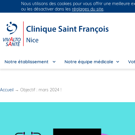
Nous utilisons des cookies pour vous offrir une meilleure e
Groupe Vivalto Santé
Entre nous, la vie
ou les désactiver dans les
réglages du site
.
Notre établissement
Notre équipe médicale
Vot
Accueil
→
Objectif : mars 2024 !