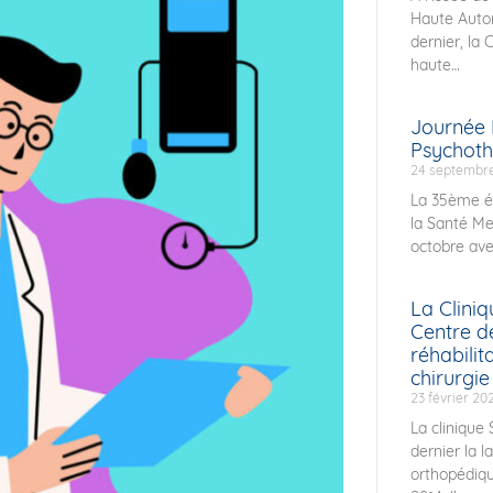
Haute Auto
dernier, la 
haute
Journée 
Psychoth
24 septembr
La 35ème éd
la Santé Me
octobre av
La Clini
Centre d
réhabilit
chirurgie
23 février 20
La clinique
dernier la l
orthopédiqu