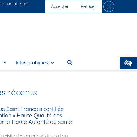
e nous utilisons
Fermer la ban
s cliniques
Nous rejoindre
Accepter
Refuser
O
e
Infos pratiques
es récents
ue Saint Francois certifiée
tion « Haute Qualité des
ar la Haute Autorité de santé
 la visite des experts-visiteurs de la