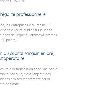
ociation GRACE a
l’égalité professionnelle
24
e, les entreprises d’au moins 50
vent calculer et publier sur leur site
ur Index de l’égalité Femmes-Hommes.
 100 points,
n du capital sanguin en pré,
ostopératoire
ecours à la transfusion sanguine par la
apital sanguin, c’est l’objectif des
tions émises récemment par la
ité de Santé.