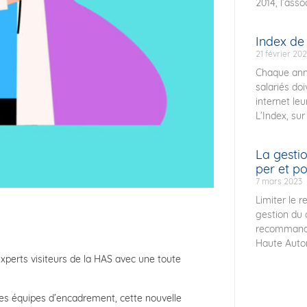
2014, l’ass
Index de 
21 février 20
Chaque anné
salariés doi
internet le
L’Index, sur
La gestio
per et p
7 mars 2023
Limiter le r
gestion du c
recommanda
Haute Autor
experts visiteurs de la HAS avec une toute
les équipes d’encadrement, cette nouvelle