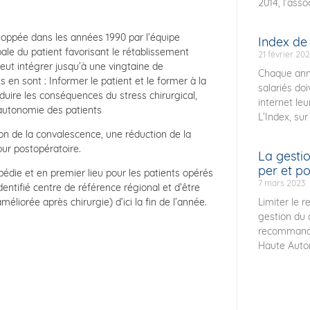
2014, l’ass
loppée dans les années 1990 par l’équipe
Index de 
ale du patient favorisant le rétablissement
21 février 20
ut intégrer jusqu’à une vingtaine de
Chaque anné
s en sont : Informer le patient et le former à la
salariés doi
éduire les conséquences du stress chirurgical,
internet le
l’autonomie des patients
L’Index, sur
on de la convalescence, une réduction de la
our postopératoire.
La gestio
per et p
die et en premier lieu pour les patients opérés
7 mars 2023
identifié centre de référence régional et d’être
Limiter le r
liorée après chirurgie) d’ici la fin de l’année.
gestion du c
recommanda
Haute Autor