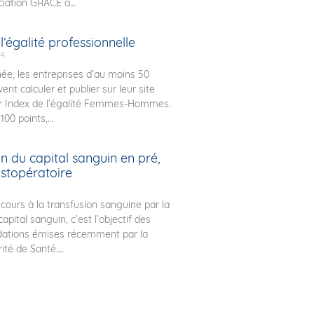
ociation GRACE a
l’égalité professionnelle
24
e, les entreprises d’au moins 50
vent calculer et publier sur leur site
ur Index de l’égalité Femmes-Hommes.
 100 points,
n du capital sanguin en pré,
ostopératoire
ecours à la transfusion sanguine par la
apital sanguin, c’est l’objectif des
tions émises récemment par la
ité de Santé.