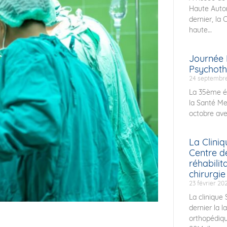
Haute Auto
dernier, la 
haute
Journée 
Psychoth
24 septembr
La 35ème éd
la Santé Me
octobre av
La Clini
Centre d
réhabilit
chirurgie
23 février 20
La clinique
dernier la l
orthopédiqu