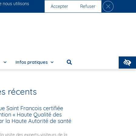
e nous utilisons
Fermer la ban
s cliniques
Nous rejoindre
Accepter
Refuser
O
e
Infos pratiques
es récents
ue Saint Francois certifiée
tion « Haute Qualité des
ar la Haute Autorité de santé
 la visite des experts-visiteurs de la