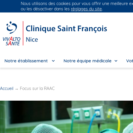
Nous utilisons des cookies pour vous offrir une meilleure e
Groupe Vivalto Santé
Entre nous, la vie
ou les désactiver dans les
réglages du site
.
Notre établissement
Notre équipe médicale
Vot
Accueil
→
Focus sur la RAAC