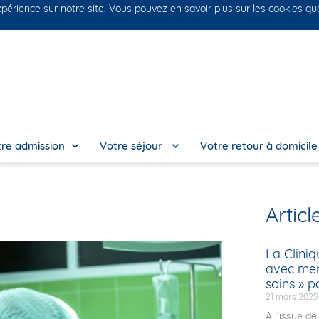
xpérience sur notre site. Vous pouvez en savoir plus sur les cookies qu
No
re admission
Votre séjour
Votre retour à domicil
Articl
La Cliniq
avec men
soins » p
21 mars 2025
A l’issue de